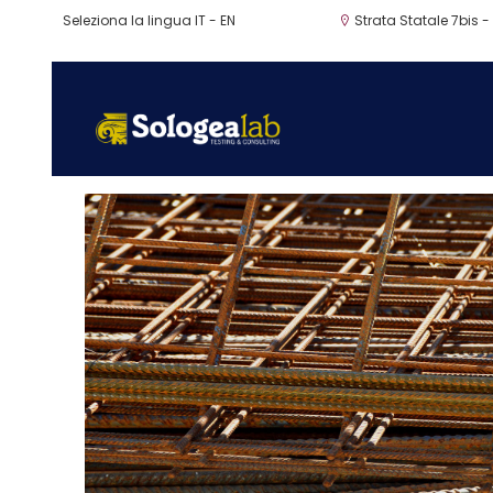
Seleziona la lingua
IT
-
EN
Strata Statale 7bis -