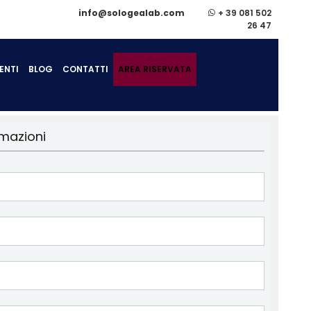
info@sologealab.com
+ 39 081 502
26 47
ENTI
BLOG
CONTATTI
AREA RISERVATA
rmazioni