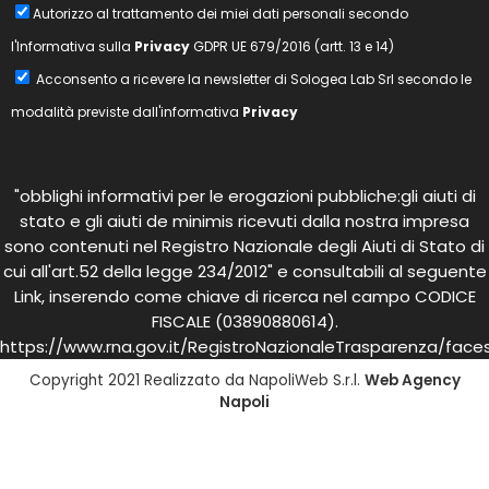
Autorizzo al trattamento dei miei dati personali secondo
l'Informativa sulla
Privacy
GDPR UE 679/2016 (artt. 13 e 14)
Acconsento a ricevere la newsletter di
Sologea Lab Srl
secondo le
modalità previste dall'informativa
Privacy
"obblighi informativi per le erogazioni pubbliche:gli aiuti di
stato e gli aiuti de minimis ricevuti dalla nostra impresa
sono contenuti nel Registro Nazionale degli Aiuti di Stato di
cui all'art.52 della legge 234/2012" e consultabili al seguente
Link, inserendo come chiave di ricerca nel campo CODICE
FISCALE (03890880614).
https://www.rna.gov.it/RegistroNazionaleTrasparenza/face
Copyright 2021 Realizzato da NapoliWeb S.r.l.
Web Agency
Napoli