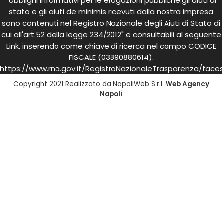
"obblighi informativi per le erogazioni pubbliche:gli aiuti di
stato e gli aiuti de minimis ricevuti dalla nostra impresa
sono contenuti nel Registro Nazionale degli Aiuti di Stato di
cui all'art.52 della legge 234/2012" e consultabili al seguente
Link, inserendo come chiave di ricerca nel campo CODICE
FISCALE (03890880614).
https://www.rna.gov.it/RegistroNazionaleTrasparenza/face
Copyright 2021 Realizzato da NapoliWeb S.r.l.
Web Agency
Napoli